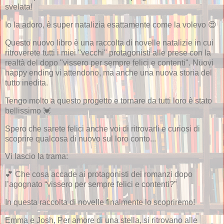
svelata!
Io la adoro, è super natalizia esattamente come la volevo 😍
Questo nuovo libro è una raccolta di novelle natalizie in cui
ritroverete tutti i miei "vecchi" protagonisti alle prese con la
realtà del dopo "vissero per sempre felici e contenti". Nuovi
happy ending vi attendono, ma anche una nuova storia del
tutto inedita.
Tengo molto a questo progetto e tornare da tutti loro è stato
bellissimo 💓
Spero che sarete felici anche voi di ritrovarli e curiosi di
scoprire qualcosa di nuovo sul loro conto...
Vi lascio la trama:
💕 Che cosa accade ai protagonisti dei romanzi dopo
l’agognato “vissero per sempre felici e contenti?”
In questa raccolta di novelle finalmente lo scopriremo!
Emma e Josh, Per amore di una stella, si ritrovano alle