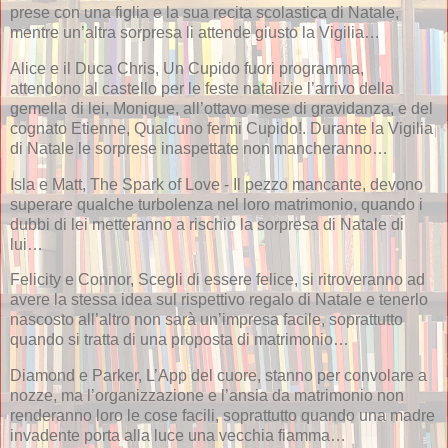
prese con una figlia e la sua recita scolastica di Natale,
mentre un’altra sorpresa li attende giusto la Vigilia…
Alice e il Duca Chris, Un Cupido fuori programma,
attendono al castello per le feste natalizie l’arrivo della
gemella di lei, Monique, all’ottavo mese di gravidanza, e del
cognato Etienne, Qualcuno fermi Cupido!. Durante la Vigilia
di Natale le sorprese inaspettate non mancheranno…
Isla e Matt, The Spark of Love - Il pezzo mancante, devono
superare qualche turbolenza nel loro matrimonio, quando i
dubbi di lei metteranno a rischio la sorpresa di Natale di
lui…
Felicity e Connor, Scegli di essere felice, si ritroveranno ad
avere la stessa idea sul rispettivo regalo di Natale e tenerlo
nascosto all’altro non sarà un’impresa facile, soprattutto
quando si tratta di una proposta di matrimonio…
Diamond e Parker, L’App del cuore, stanno per convolare a
nozze, ma l’organizzazione e l’ansia da matrimonio non
renderanno loro le cose facili, soprattutto quando una madre
invadente porta alla luce una vecchia fiamma…