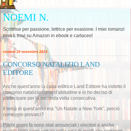
NOEMI N.
Scrittrice per passione, lettrice per evasione. I miei romanzi
rosa li trovi su Amazon in ebook e cartaceo!
venerdì 29 novembre 2024
CONCORSO NATALIZIO LAND
EDITORE
Anche quest'anno la casa editrice Land Editore ha indetto il
concorso natalizio come d'abitudine e io ho deciso di
partecipare per la seconda volta consecutiva.
Il tema di quest'anno era "Un Natale a New York", perciò
come non provarci?
Pochi giorni fa sono stati annunciati i vincitori e anche
questa volta sono entrata nella rosa di quelli che verranno