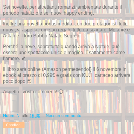
Sei novelle, per altrettanti romanzi, ambientate durante il
periodo natalizio e sei nuovi happy ending.
Inoltre una novella bonus inedita, con due protagonisti tutti
nuovi, vi aspetta come un regalo tutto da scartare: Melanie e
Aslan e il loro Babbo Natale Segreto.
Perché la neve, soprattutto quando arriva a Natale, può
essere uno spettacolo unico e magico. Esattamente come
l’amore. 💕
Il libro sarà online (Amazon permettendo!) il 6 novembre in
ebook al prezzo di 0,99€ e gratis con KU. Il cartaceo arriverà
poco dopo 😉
Aspetto i vostri commenti! 😗
Noemi N.
alle
16:30
Nessun commento:
Condividi