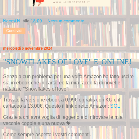
Noemi N.
alle
18:09
Nessun commento:
Condividi
mercoledì 6 novembre 2024
"SNOWFLAKES OF LOVE" E' ONLINE!
Senza alcun problema per una volta Amazon ha fatto uscire
sia in ebook che in cartaceo la mia raccolta di novelle
natalizie "Snowflakes of love"!
Trovate la versione ebook a 0,99€ o gratis con KU e il
cartaceo a 13,00€. Questo il link diretto Amazon:
SOL
Grazie a chi avrà voglia di leggerlo e di ritrovare le mie
vecchie coppie e una nuova 💝
Come sempre aspetto i vostri commenti.