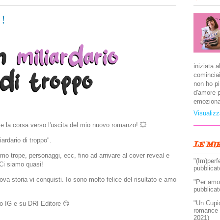
!
iniziata a
cominciai
non ho pi
d'amore p
emoziona
Visualizz
e la corsa verso l'uscita del mio nuovo romanzo! 💥
liardario di troppo".
LE MI
mo trope, personaggi, ecc, fino ad arrivare al cover reveal e
"(Im)perf
 Ci siamo quasi!
pubblicat
a storia vi conquisti. Io sono molto felice del risultato e amo
"Per amor
pubblicat
"Un Cupi
lo IG e su DRI Editore 😏
romance 
2021)