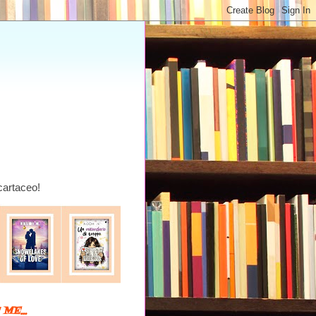
 cartaceo!
ME...