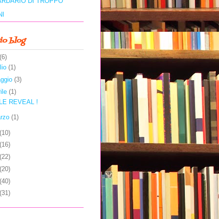
ARDARIO DI TROPPO
NI
io blog
(6)
lio
(1)
ggio
(3)
rile
(1)
LE REVEAL !
rzo
(1)
(10)
(16)
(22)
(20)
(40)
(31)