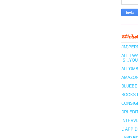
Etichet
(IM)PER
ALL I W
IS...YOU
ALL'OMB
AMAZO
BLUEBE
BOOKS 
CONSIGL
DRI EDI
INTERVI
L' APP 
LAND E