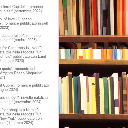
o fermi Cupido!": romance
o in self (settembre 2022)
k of love - Il pezzo
: romance pubblicato in self
 2023)
i essere felice": romance
o in self (ottobre 2023)
nt for Christmas is...you!":
atalizia nella raccolta "Un
 ufficio" pubblicato con Land
dicembre 2023)
 quota": racconto sul
 "Argento Rosso Magazine"
024)
el Cuore": romance pubblicato
giugno 2024)
es of love": novelle natalizie
o in self (novembre 2024)
 (per sbaglio) a Natale":
atalizia nella raccolta "Un
 New York" pubblicato con
tore (dicembre 2024)