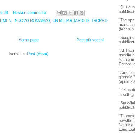
"Qualcun
pubblicat
16:38
Nessun commento:
"The spar
EMI N.
,
NUOVO ROMANZO
,
UN MILIARDARIO DI TROPPO
mancante"
(febbraio
"Scegli d
Home page
Post più vecchi
pubblicat
"All I wa
Iscriviti a:
Post (Atom)
novella n
Natale in
Editore (
"Amore in
giornale
(aprile 2
"L' App d
in self (
"Snowflak
pubblicat
"Ti sposo
novella n
Natale a
Land Edi