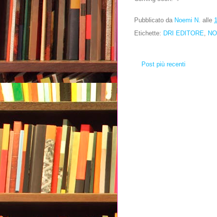
Pubblicato da
Noemi N.
alle
Etichette:
DRI EDITORE
,
NO
Post più recenti