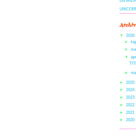
UN MILI
UNICOR
Archiv
▼
2026
►
lug
►
ma
▼
ap
TIT
►
ma
►
2025
►
2024
►
2023
►
2022
►
2021
►
2020