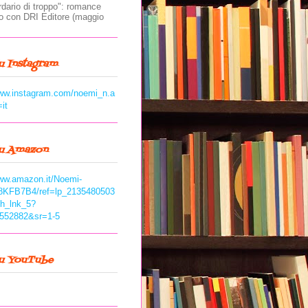
rdario di troppo": romance
to con DRI Editore (maggio
u Instagram
www.instagram.com/noemi_n.a
=it
su Amazon
www.amazon.it/Noemi-
8KFB7B4/ref=lp_2135480503
ch_lnk_5?
552882&sr=1-5
su YouTube