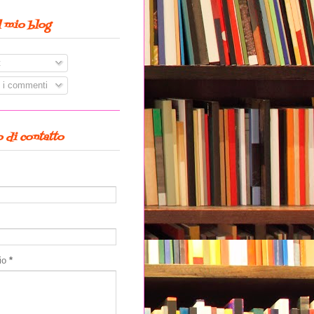
l mio blog
t
i i commenti
 di contatto
io
*