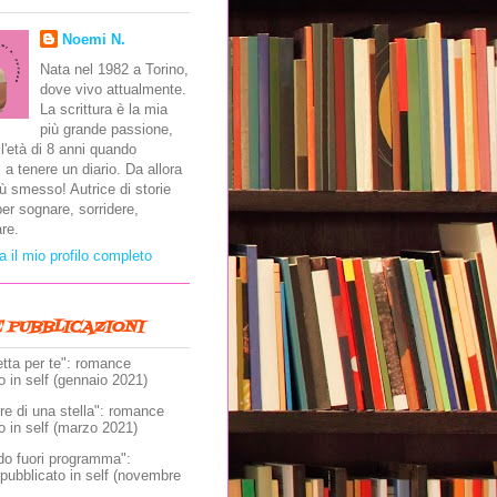
Noemi N.
Nata nel 1982 a Torino,
dove vivo attualmente.
La scrittura è la mia
più grande passione,
ll'età di 8 anni quando
 a tenere un diario. Da allora
ù smesso! Autrice di storie
er sognare, sorridere,
re.
a il mio profilo completo
E PUBBLICAZIONI
etta per te": romance
o in self (gennaio 2021)
e di una stella": romance
o in self (marzo 2021)
do fuori programma":
pubblicato in self (novembre