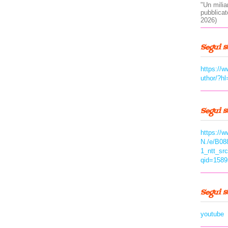
"Un milia
pubblica
2026)
Segui s
https://
uthor/?hl
Segui 
https://
N./e/B08
1_ntt_sr
qid=1589
Segui 
youtube