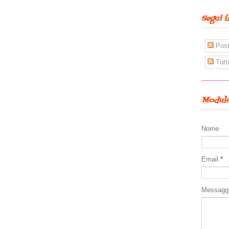
Segui i
Pos
Tutt
Modulo
Nome
Email
*
Messagg