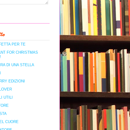
te
FETTA PER TE
ANT FOR CHRISTMAS
!
RA DI UNA STELLA
N
RRY EDIZIONI
LOVER
I UTILI
TORE
STA
DEL CUORE
DITORE