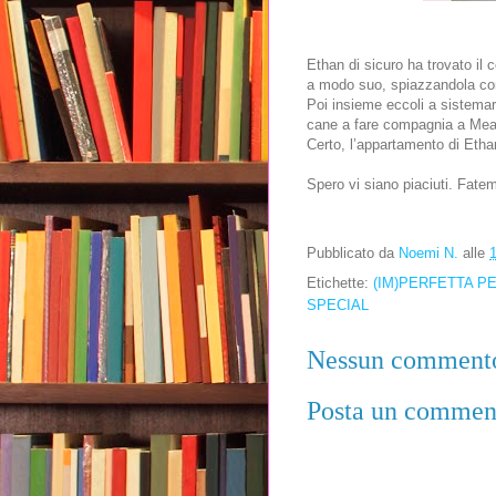
Ethan di sicuro ha trovato il c
a modo suo, spiazzandola com
Poi insieme eccoli a sistemar
cane a fare compagnia a Meat
Certo, l’appartamento di Eth
Spero vi siano piaciuti. Fate
Pubblicato da
Noemi N.
alle
Etichette:
(IM)PERFETTA P
SPECIAL
Nessun comment
Posta un commen