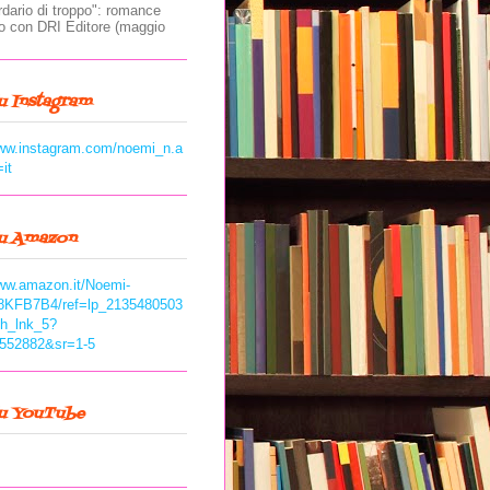
rdario di troppo": romance
to con DRI Editore (maggio
u Instagram
www.instagram.com/noemi_n.a
=it
su Amazon
www.amazon.it/Noemi-
8KFB7B4/ref=lp_2135480503
ch_lnk_5?
552882&sr=1-5
su YouTube