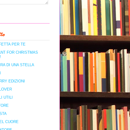
te
FETTA PER TE
ANT FOR CHRISTMAS
!
RA DI UNA STELLA
N
RRY EDIZIONI
LOVER
I UTILI
TORE
STA
DEL CUORE
DITORE