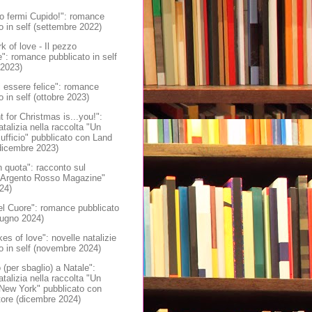
o fermi Cupido!": romance
o in self (settembre 2022)
k of love - Il pezzo
: romance pubblicato in self
 2023)
i essere felice": romance
o in self (ottobre 2023)
nt for Christmas is...you!":
atalizia nella raccolta "Un
 ufficio" pubblicato con Land
dicembre 2023)
 quota": racconto sul
 "Argento Rosso Magazine"
024)
el Cuore": romance pubblicato
giugno 2024)
es of love": novelle natalizie
o in self (novembre 2024)
 (per sbaglio) a Natale":
atalizia nella raccolta "Un
 New York" pubblicato con
tore (dicembre 2024)