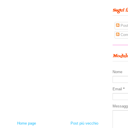
Segui i
Pos
Com
Modulo
Nome
Email
*
Messagg
Home page
Post più vecchio