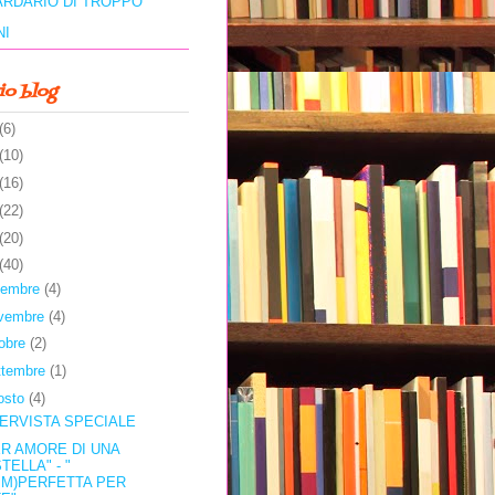
ARDARIO DI TROPPO
NI
io blog
(6)
(10)
(16)
(22)
(20)
(40)
cembre
(4)
vembre
(4)
tobre
(2)
ttembre
(1)
osto
(4)
TERVISTA SPECIALE
ER AMORE DI UNA
TELLA" - "
(IM)PERFETTA PER