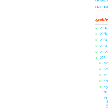
UN MILI
UNICOR
Archiv
►
2026
►
2025
►
2024
►
2023
►
2022
▼
2021
►
di
►
no
►
ot
►
se
▼
ag
IN
"P
S