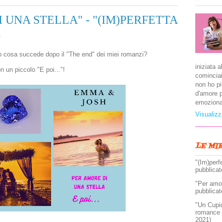
 UNA STELLA" - "(IM)PERFETTA
.
o cosa succede dopo il "The end" dei miei romanzi?
iniziata a
n un piccolo "E poi..."!
cominciai
non ho pi
d'amore p
emoziona
Visualizz
LE MI
"(Im)perf
pubblicat
"Per amor
pubblicat
"Un Cupi
romance 
2021)