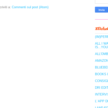
criviti a:
Commenti sul post (Atom)
Etichet
(IM)PER
ALL I W
IS...YOU
ALL'OMB
AMAZO
BLUEBE
BOOKS 
CONSIGL
DRI EDI
INTERVI
L' APP 
LAND E