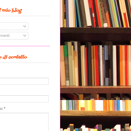
l mio blog
t
menti
 di contatto
io
*