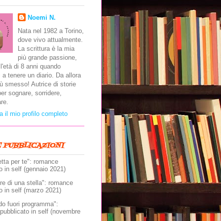
Noemi N.
Nata nel 1982 a Torino,
dove vivo attualmente.
La scrittura è la mia
più grande passione,
ll'età di 8 anni quando
 a tenere un diario. Da allora
ù smesso! Autrice di storie
er sognare, sorridere,
re.
a il mio profilo completo
E PUBBLICAZIONI
etta per te": romance
o in self (gennaio 2021)
e di una stella": romance
o in self (marzo 2021)
do fuori programma":
pubblicato in self (novembre