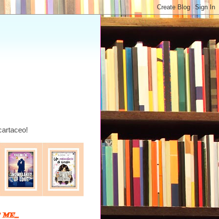
 cartaceo!
ME...