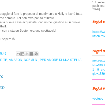
"Un milia
pubblica
2026)
oraggio di fare la proposta di matrimonio a Holly e l’avrà fatta
e sempre. Lei non avrà potuto rifiutare...
Segui s
e la nuova casa acquistata, con un bel giardino e un nuovo
ball.
an con vista su Boston era uno spettacolo!
https://
uthor/?hl
mi sapere 😉
Segui 
15:49
ER TE
,
AMAZON
,
NOEMI N.
,
PER AMORE DI UNA STELLA
,
https://
N./e/B08
1_ntt_sr
qid=1589
o:
to
Segui 
youtube