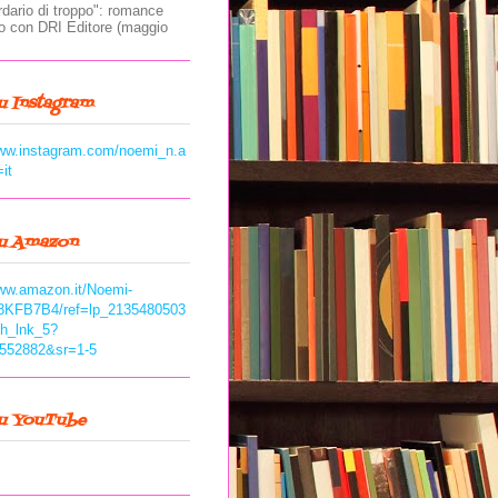
rdario di troppo": romance
to con DRI Editore (maggio
u Instagram
www.instagram.com/noemi_n.a
=it
su Amazon
www.amazon.it/Noemi-
8KFB7B4/ref=lp_2135480503
ch_lnk_5?
552882&sr=1-5
su YouTube