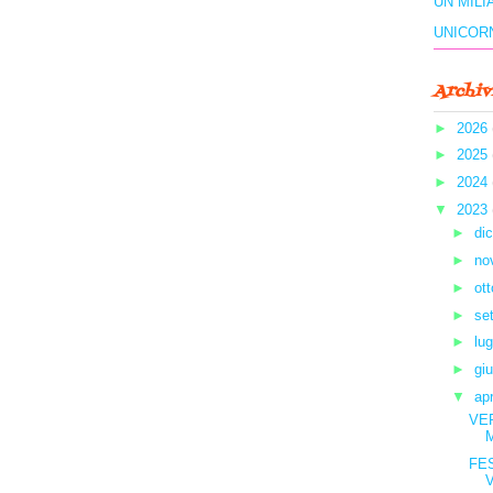
UN MILI
UNICOR
Archiv
►
2026
►
2025
►
2024
▼
2023
►
di
►
no
►
ot
►
se
►
lug
►
gi
▼
ap
VE
FE