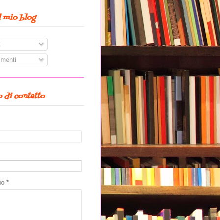
l mio blog
t
menti
 di contatto
io
*