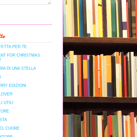
te
FETTA PER TE
ANT FOR CHRISTMAS
!
RA DI UNA STELLA
N
RRY EDIZIONI
LOVER
I UTILI
TORE
STA
DEL CUORE
DITORE