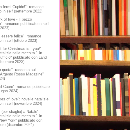
o fermi Cupido!": romance
o in self (settembre 2022)
k of love - Il pezzo
: romance pubblicato in self
 2023)
i essere felice": romance
o in self (ottobre 2023)
nt for Christmas is...you!":
atalizia nella raccolta "Un
 ufficio" pubblicato con Land
dicembre 2023)
 quota": racconto sul
 "Argento Rosso Magazine"
024)
el Cuore": romance pubblicato
giugno 2024)
es of love": novelle natalizie
o in self (novembre 2024)
 (per sbaglio) a Natale":
atalizia nella raccolta "Un
 New York" pubblicato con
tore (dicembre 2024)