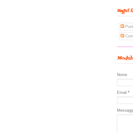
Segui i
Pos
Com
Modulo
Nome
Email
*
Messagg