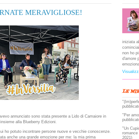
IORNATE MERAVIGLIOSE!
iniziata a
cominciai
non ho pi
d'amore p
emoziona
Visualizz
LE MI
"(Im)perf
pubblicat
"Per amor
evo annunciato sono stata presente a Lido di Camaiore in
pubblicat
o insieme alla Blueberry Edizioni.
"Un Cupi
 cui ho potuto incontrare persone nuove e vecchie conoscenze.
romance 
 stata anche una grande emozione per me: la mia prima
2021)