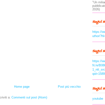
"Un milia
pubblica
2026)
Segui s
https://
uthor/?hl
Segui 
https://
N./e/B08
1_ntt_sr
qid=1589
Home page
Post più vecchio
Segui 
criviti a:
Commenti sul post (Atom)
youtube