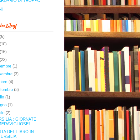
ARDARIO DI TROPPO
NI
io blog
(6)
(10)
(16)
(22)
cembre
(1)
vembre
(3)
tobre
(4)
ttembre
(3)
lio
(1)
ugno
(1)
rile
(2)
RSILIA : GIORNATE
MERAVIGLIOSE!
STA DEL LIBRO IN
VERSILIA