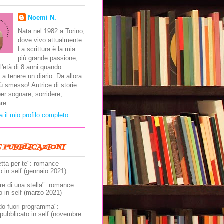
Noemi N.
Nata nel 1982 a Torino,
dove vivo attualmente.
La scrittura è la mia
più grande passione,
ll'età di 8 anni quando
 a tenere un diario. Da allora
ù smesso! Autrice di storie
er sognare, sorridere,
re.
a il mio profilo completo
E PUBBLICAZIONI
etta per te": romance
o in self (gennaio 2021)
e di una stella": romance
o in self (marzo 2021)
do fuori programma":
pubblicato in self (novembre