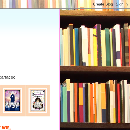
 cartaceo!
ME...