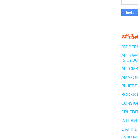
Etichet
(IM)PER
ALL I W
IS...YOU
ALL'OMB
AMAZO
BLUEBE
BOOKS 
CONSIGL
DRI EDI
INTERVI
L' APP 
LAND E