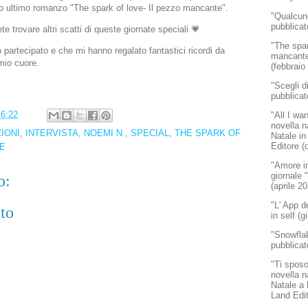
io ultimo romanzo "The spark of love- Il pezzo mancante".
"Qualcun
pubblicat
te trovare altri scatti di queste giornate speciali 💗
"The spar
o partecipato e che mi hanno regalato fantastici ricordi da
mancante"
mio cuore.
(febbraio
"Scegli d
pubblicat
16:22
"All I wa
novella n
IONI
,
INTERVISTA
,
NOEMI N.
,
SPECIAL
,
THE SPARK OF
Natale in
Editore (
TE
"Amore in
giornale
o:
(aprile 2
"L' App d
to
in self (
"Snowflak
pubblicat
"Ti sposo
novella n
Natale a
Land Edi