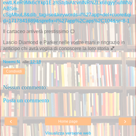
ewtLKeR9Mk6cYkp1E.zhSbjbiAtcvnINRNZLx68gyy5uIWNy
ABSm-
cSgMbuL8&dib_tag=se&keywords=l%27app+del+cuore&qi
d=1717841689&sprefix=l%27app%2Caps%2C104&sr=8-1
Il cartaceo arriverà prestissimo 😉
Lascio Diamond e Parker nelle vostre mani e ringrazio in
anticipo chi avrà voglia di conoscere la loro storia 💕
Noemi N.
alle
12:18
Condividi
Nessun commento:
Posta un commento
‹
›
Home page
Visualizza versione web