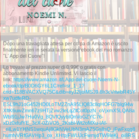
Dopo una travagliata attesa per colpa di Amazon è uscito
finalmente ieri in serata la versione ebook del mio romanzo
"L' App del Cuore"!
Lo trovate al prezzo super di 0,99€ o gratis con
abbonamento Kindle Unlimited. Vi lascio il
link:
https://www.amazon.it/LApp-del-cuore-Noemi-N-
ebook/dp/B0D6GY6L1C/ref=sr_1_1?
crid=118BVACXVQ75C&dib=eyJ2IjoiMSJ9.6lr3cVrtwbR45Y
xw7udfeRD-
ESL9hJ1oG452HD0LoTM2ZnA95LlQ83cIIqHOFG7bIg94w
XftK6uwZmn67z9HTjZvw2IeLqZtCot0pzN_oVjxmX5LQA8a
Wbl91jJw7Hu0Vg_8QVfQyybIOnVoGZYC76-
xDz0xlufYE_3cX-0ZiVO5_2KsbI-Wt2oMXu-lAf-
_riILw1YHNS1wquAj8GkNVeUbN3mAZ5Gs8sQ_jFwFxqg8
humfvVRfGAVHp3_ox_XHfpjFWUJcFwmjdTW9IeKj_oi8RS