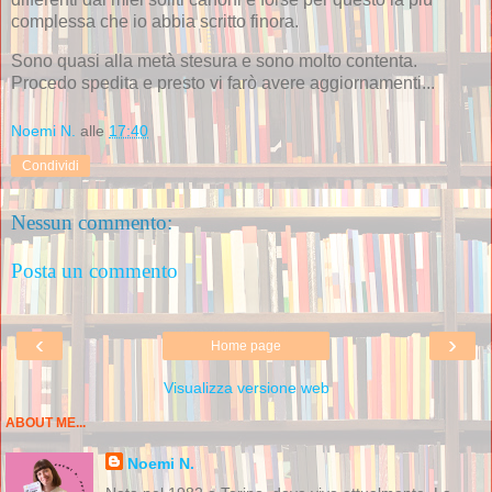
complessa che io abbia scritto finora.
Sono quasi alla metà stesura e sono molto contenta.
Procedo spedita e presto vi farò avere aggiornamenti...
Noemi N.
alle
17:40
Condividi
Nessun commento:
Posta un commento
‹
›
Home page
Visualizza versione web
ABOUT ME...
Noemi N.