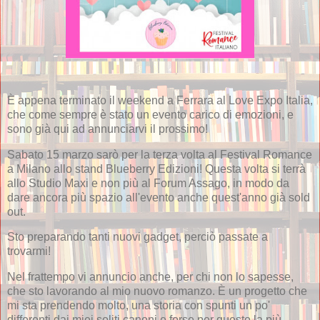
È appena terminato il weekend a Ferrara al Love Expo Italia,
che come sempre è stato un evento carico di emozioni, e
sono già qui ad annunciarvi il prossimo!
Sabato 15 marzo sarò per la terza volta al Festival Romance
a Milano allo stand Blueberry Edizioni! Questa volta si terrà
allo Studio Maxi e non più al Forum Assago, in modo da
dare ancora più spazio all'evento anche quest'anno già sold
out.
Sto preparando tanti nuovi gadget, perciò passate a
trovarmi!
Nel frattempo vi annuncio anche, per chi non lo sapesse,
che sto lavorando al mio nuovo romanzo. È un progetto che
mi sta prendendo molto, una storia con spunti un po'
differenti dai miei soliti canoni e forse per questo la più